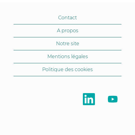
Contact
A propos
Notre site
Mentions légales
Politique des cookies
S
S
’
’
o
o
u
u
v
v
r
r
e
e
d
d
a
a